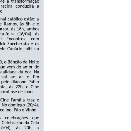
bre a transformação
recida conduzirá a
o.
nal católico estão: a
e Ramos, às 8h e o
ursor, às 16h, ambos
a-feira (16/04), às
l Encontros, com
ick Zuccherato e os
ele Canário, biblista
30, o Bênção da Noite
 que vem do amor de
realidade da dor. Na
0, vai ao ar o Em
 pelo diácono Pablo
anta, às 22h, o Cine
pocalipse de João.
Cine Família traz o
 No domingo (20/4),
celino, Pão e Vinho.
 celebrações que
 Celebração da Ceia
17/04), às 20h, a