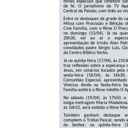
filmes especiais que refletem so
de fé. O jornalismo da TV Apa
Central da Paixão, com links ao viv
Entre os destaques da grade do ca
Missa com Procissão e Bênção d
Cine Família, com o filme O Prec
no domingo (13/04). Já na quart
20h30, vai ao ar o especia
apresentação de Irmão Alan Patr
convidados padre Sérgio Luís, Gis
do Centro Bíblico Verbo.
Já na quinta-feira (17/04), às 21h
traz reflexões sobre a esperança
Jesus, em cenários tocados pela 
sexta-feira (18/04), às 16h3
Comunhão Especial, apresentado
Vinícius. Ainda na Sexta-feira S
Família exibirá o filme inédito O A
No sábado (19/04), às 17h50, o 
longa-metragem Maria Madalena.
às 16h15, será exibido o filme Mar
Também ganham destaque as
compõem o Tríduo Pascal, sendo a
do Senhor, na quinta-feira (