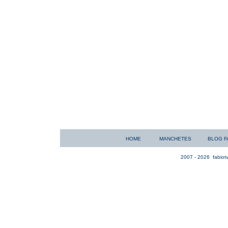
HOME
MANCHETES
BLOG F
2007 - 2026
fabiotv