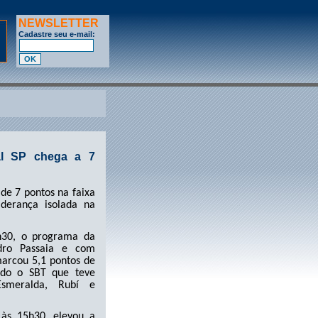
NEWSLETTER
Cadastre seu e-mail:
al SP chega a 7
 de 7 pontos na faixa
iderança isolada na
5h30, o programa da
ndro Passaia e com
arcou 5,1 pontos de
ndo o SBT que teve
smeralda, Rubí e
às 15h30, elevou a