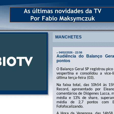
MANCHETES
04/02/2026 - 22:56
»
Audiência do Balanço Ger
pontos
O Balanço Geral SP registrou pico
vespertina e consolidou a vice-l
última terça-feira (03).
Na faixa total, das 10h54 às 1
Record, apresentado por Elea
comentários de Diógenes Lucca, m
média e 13% de share, supera
média de 2,7 pontos com E
Fofofocalizando.
A Hora da Venenosa, das 14h58 