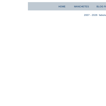
HOME
MANCHETES
BLOG F
2007 - 2026
fabiotv