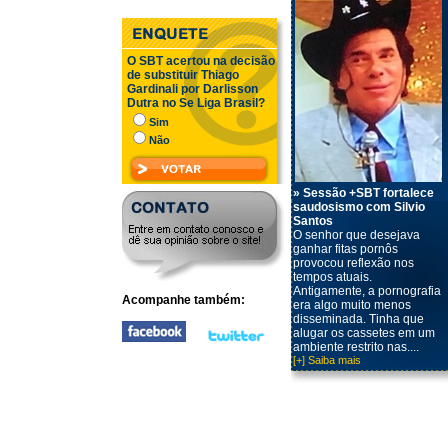
O SBT acertou na decisão
de substituir Thiago
Gardinali por Darlisson
Dutra no Se Liga Brasil?
Sim
Não
» Sessão +SBT fortalece
saudosismo com Silvio
Santos
O senhor que desejava
ganhar fitas pornôs
provocou reflexão nos
tempos atuais.
Antigamente, a pornografia
Acompanhe também:
era algo muito menos
disseminada. Tinha que
alugar os cassetes em um
ambiente restrito nas....
[+] Saiba mais