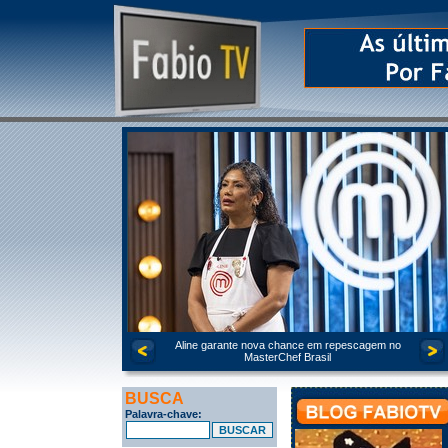
Aline garante nova chance em repescagem no
MasterChef Brasil
BUSCA
Palavra-chave: